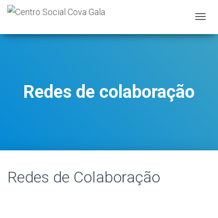
A
L
T
E
R
N
A
Redes de colaboração
R
A
N
A
V
E
G
A
Ç
Redes de Colaboração
Ã
O