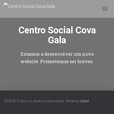
A
L
T
Centro Social Cova
E
R
Gala
N
A
R
A
Estamos a desenvolver um novo
N
website. Prometemos ser breves.
A
V
E
G
A
Ç
Ã
O
2023 © Todos os direitos reservados. Made by
Unpxl