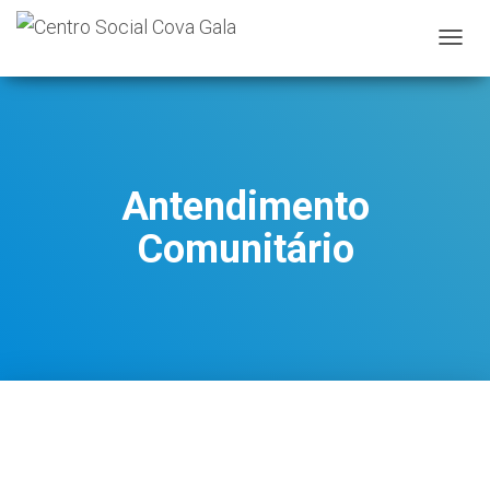
A
L
T
E
R
N
A
Antendimento
R
A
Comunitário
N
A
V
E
G
A
Ç
Ã
O