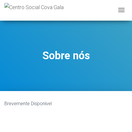
A
L
T
E
R
N
A
Sobre nós
R
A
N
A
V
E
G
A
Ç
Brevemente Disponível
Ã
O