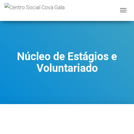
A
L
T
E
R
N
A
Núcleo de Estágios e
R
A
Voluntariado
N
A
V
E
G
A
Ç
Ã
O